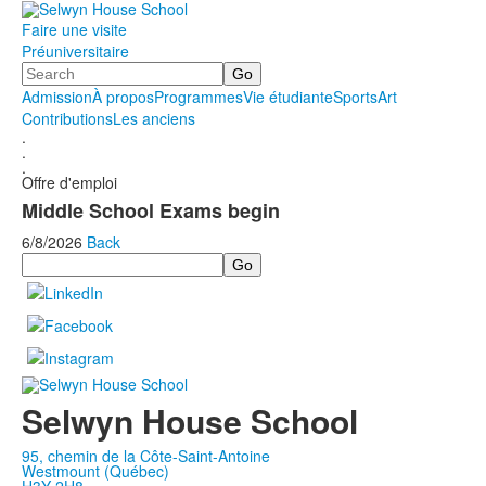
Faire une visite
Préuniversitaire
Search
Admission
À propos
Programmes
Vie étudiante
Sports
Art
Contributions
Les anciens
.
.
.
Offre d'emploi
Middle School Exams begin
6/8/2026
Back
Search
Selwyn House School
95, chemin de la Côte-Saint-Antoine
Westmount (Québec)
H3Y 2H8