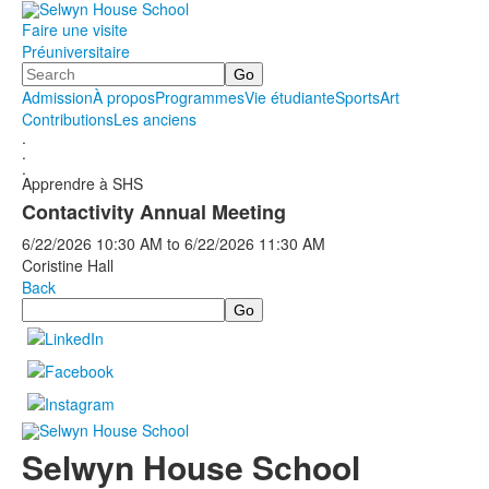
Faire une visite
Préuniversitaire
Search
Admission
À propos
Programmes
Vie étudiante
Sports
Art
Contributions
Les anciens
.
.
.
Apprendre à SHS
Contactivity Annual Meeting
6/22/2026
10:30 AM
to
6/22/2026
11:30 AM
Coristine Hall
Back
Search
Selwyn House School