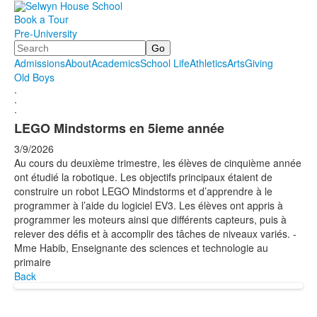
Book a Tour
Pre-University
Search
Admissions
About
Academics
School Life
Athletics
Arts
Giving
Old Boys
.
.
.
LEGO Mindstorms en 5ieme année
3/9/2026
Au cours du deuxième trimestre, les élèves de cinquième année
ont étudié la robotique. Les objectifs principaux étaient de
construire un robot LEGO Mindstorms et d’apprendre à le
programmer à l’aide du logiciel EV3. Les élèves ont appris à
programmer les moteurs ainsi que différents capteurs, puis à
relever des défis et à accomplir des tâches de niveaux variés. -
Mme Habib, Enseignante des sciences et technologie au
primaire
Back