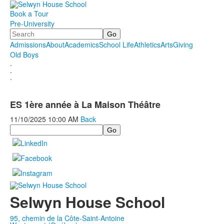
Book a Tour
Pre-University
Search
Admissions
About
Academics
School Life
Athletics
Arts
Giving
Old Boys
.
.
.
ES 1ère année à La Maison Théâtre
11/10/2025
10:00 AM
Back
Search
Selwyn House School
95, chemin de la Côte-Saint-Antoine