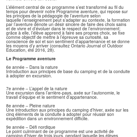
L’élément central de ce programme s’est transformé au fil du
temps pour devenir notre
Programme aventure
, qui repose sur
les principes de la
pédagogie de l’aventure
selon
laquelle l’enseignement peut s’adapter au contexte, la formation
par l’aventure dénote un désir sincère de faire des choix sains
et de vivre et d’évoluer dans le respect de l’environnement;
grâce à elle, l’élève apprend à faire ses propres choix, se fixe
comme objectif de mettre à l’épreuve sa curiosité, sa
conscience de soi et son sentiment d’appartenance et se donne
les moyens d’y arriver (consultez
Ontario Journal of Outdoor
Education
, été 2016, 28).
Le
Programme aventure
6
e
année –
Dans la nature
Introduction aux principes de base du camping et de la conduite
à adopter en excursion.
7
e
année –
L’appel de la nature
Une excursion dans l’arrière-pays, axée sur l’autonomie, le
travail d’équipe et le sentiment d’appartenance.
8
e
année – Pleine nature
Une introduction aux principes du camping d’hiver, axée sur les
cinq éléments de la conduite à adopter pour réussir son
expédition dans un environnement difficile.
9
e
année – Défi nordique
Le point culminant de ce programme est une activité de
camping d’hiver de trois jours, pendant laquelle les élèves