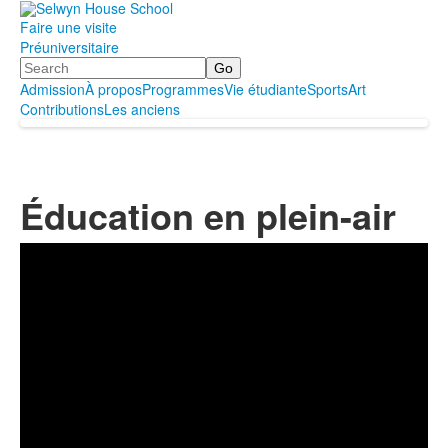
Faire une visite
Préuniversitaire
Search
Admission
À propos
Programmes
Vie étudiante
Sports
Art
Contributions
Les anciens
Éducation en plein-air