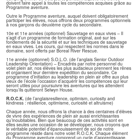
doivent faire appel à toutes les compétences acquises grâce au
Programme aventure
.
Outre le
Programme aventure
, auquel doivent obligatoirement
participer les élèves, nous offrons deux programmes optionnels
à nos garçons du deuxième cycle du secondaire.
10
e
et 11
e
années (optionnel)
Sauvetage
en eaux vives – Il
s’agit d’un programme de formation original, axé sur les
fondements de la sécurité et sur les techniques de sauvetage
en eaux vives. Les cours, qui respectent les normes dans le
domaine, sont offerts par Boreal River Rescue.
11
e
année (optionnel) S.O.L.O. (de l’anglais Senior Outdoor
Leadership Orientation) – Encadrés par notre personnel du
volet plein air, nos élèves les plus audacieux prennent les rênes
et organisent leur dernière expédition du secondaire. Ce
programme d’initiation au leadership en plein air offre aux plus
vieux de l’école l’occasion d’acquérir les compétences qui leur
seront utiles pour poursuivre les aventures qui les attendent
lorsqu’ils quitteront Selwyn House.
R.O.C.K.
(de l’anglais
resilience, optimism, curiosity and
kindness
: résilience, optimisme, curiosité et altruisme)
Chaque année, nous offrons la chance à des centaines d’élèves
de vivre des expériences de plein air aussi enrichissantes
qu’inoubliables. Bien que beaucoup de ces activités sont en
elles seules une occasion de se développer, nous croyons que
le véritable potentiel d’épanouissement de soi de notre
programme réside dans notre volet R.O.C.K. Chaque élément
du
Programme aventure
comprend un cycle d’apprentissage,