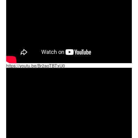
https://youtu.be/Br2aoTBTxU0