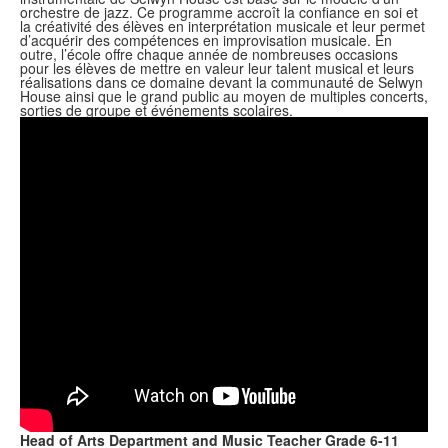
orchestre de jazz. Ce programme accroît la confiance en soi et
la créativité des élèves en interprétation musicale et leur permet
d’acquérir des compétences en improvisation musicale. En
outre, l’école offre chaque année de nombreuses occasions
pour les élèves de mettre en valeur leur talent musical et leurs
réalisations dans ce domaine devant la communauté de Selwyn
House ainsi que le grand public au moyen de multiples concerts,
sorties de groupe et événements scolaires.
Head of Arts Department and Music Teacher Grade 6-11