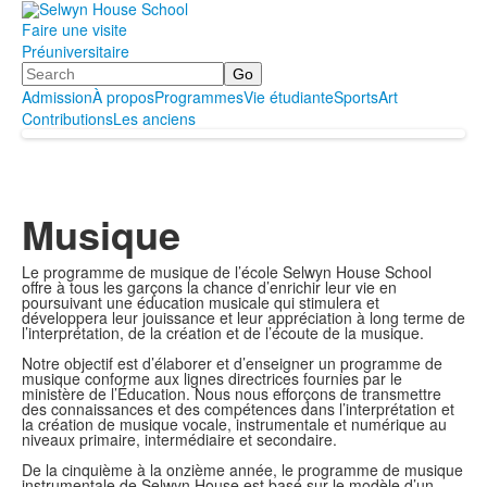
Faire une visite
Préuniversitaire
Search
Admission
À propos
Programmes
Vie étudiante
Sports
Art
Contributions
Les anciens
Musique
Le programme de musique de l’école Selwyn House School
offre à tous les garçons la chance d’enrichir leur vie en
poursuivant une éducation musicale qui stimulera et
développera leur jouissance et leur appréciation à long terme de
l’interprétation, de la création et de l’écoute de la musique.
Notre objectif est d’élaborer et d’enseigner un programme de
musique conforme aux lignes directrices fournies par le
ministère de l’Éducation. Nous nous efforçons de transmettre
des connaissances et des compétences dans l’interprétation et
la création de musique vocale, instrumentale et numérique au
niveaux primaire, intermédiaire et secondaire.
De la cinquième à la onzième année, le programme de musique
instrumentale de Selwyn House est basé sur le modèle d’un