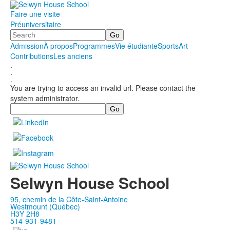
Faire une visite
Préuniversitaire
Search
Admission
À propos
Programmes
Vie étudiante
Sports
Art
Contributions
Les anciens
.
.
.
You are trying to access an invalid url. Please contact the
system administrator.
Search
Selwyn House School
95, chemin de la Côte-Saint-Antoine
Westmount (Québec)
H3Y 2H8
514-931-9481