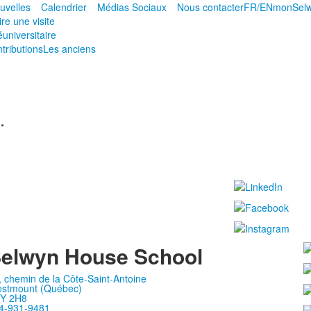
uvelles
Calendrier
Médias Sociaux
Nous contacter
FR/EN
monSel
re une visite
éuniversitaire
tributions
Les anciens
.
elwyn House School
, chemin de la Côte-Saint-Antoine
stmount (Québec)
Y 2H8
4-931-9481