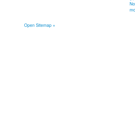
No
mo
Open Sitemap +