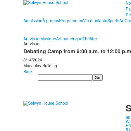
No
Fai
Pr
Admission
À propos
Programmes
Vie étudiante
Sports
Art
Con
.
.
.
Art visuel
Musique
Art numérique
Théâtre
Art visuel
Debating Camp from 9:00 a.m. to 12:00 p.m
8/14/2024
Macaulay Building
Back
Search
S
95
We
H3
51