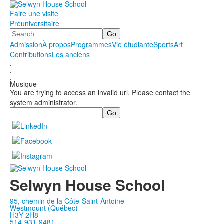
Faire une visite
Préuniversitaire
Search
Admission
À propos
Programmes
Vie étudiante
Sports
Art
Contributions
Les anciens
.
.
.
Musique
You are trying to access an invalid url. Please contact the
system administrator.
Search
Selwyn House School
95, chemin de la Côte-Saint-Antoine
Westmount (Québec)
H3Y 2H8
514-931-9481