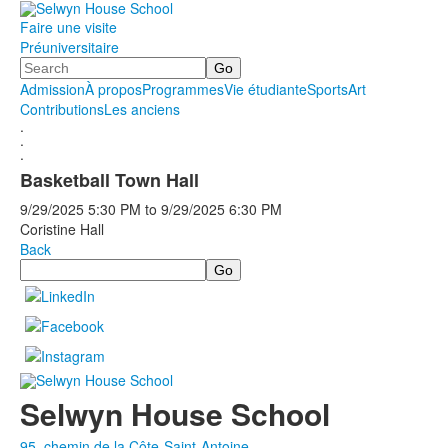
Faire une visite
Préuniversitaire
Search
Admission
À propos
Programmes
Vie étudiante
Sports
Art
Contributions
Les anciens
.
.
.
Basketball Town Hall
9/29/2025
5:30 PM
to
9/29/2025
6:30 PM
Coristine Hall
Back
Search
Selwyn House School
95, chemin de la Côte-Saint-Antoine